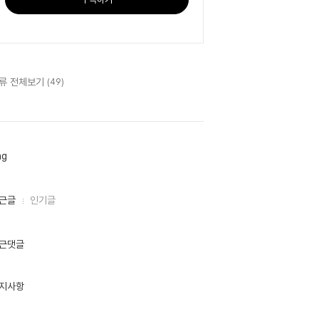
류 전체보기
(49)
ag
근글
인기글
근댓글
지사항