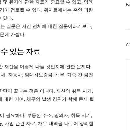
및 유지에 관한 자료가 중요할 수 있고, 양육
페
F
이
경이 검토될 수 있다. 위자료에서는 혼인 파탄
스
 있다.
북
트
는 질문은 사건 전체에 대한 질문이라기보다,
위
터
문에 가깝다.
플
러
Ar
그
수 있는 자료
인
Ca
 재산을 어떻게 나눌 것인지에 관한 문제다.
업체, 자동차, 임대차보증금, 채무, 가족 간 금전
단이 끝나는 것은 아니다. 재산의 취득 시기,
에 대한 기여, 채무의 발생 경위가 함께 문제 될
 필요하다. 부동산 주소, 명의자, 취득 시기,
금, 사업 관련 자료, 채무 내역을 나누어 정리할