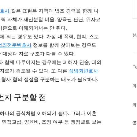
호사
같은 표현은 지역과 법조 경력을 함께 나
력 자체가 재산분할 비율, 양육권 판단, 위자료
 기준으로 이해되어서는 안 된다.
분
 되는 경우도 있다. 가정 내 폭력, 협박, 스토
범죄전문변호사
정보를 함께 찾아보는 경우도
 대상과 자료 구조가 다를 수 있다.
과 함께 다루어지는 경우에는 피해자 진술, 피의
T
털 자료가 검토될 수 있다. 또 다른
성범죄변호사
 형사 혐의 쟁점을 구분하는 태도가 필요하다.
최
최
근
먼저 구분할 점
글
과
인
최
기
하나의 공식처럼 이해되기 쉽다. 그러나 이혼
글
 면접교섭, 양육비, 조정 여부 등 쟁점별로 보는
공